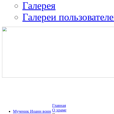
Галерея
Галереи пользовател
Православная община 
воина.
ИК-2
Главная
О храме
Мученик Иоанн воин