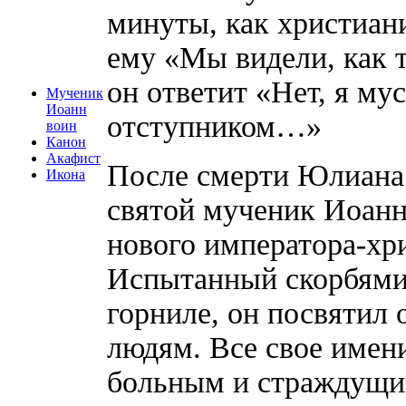
минуты, как христиани
ему «Мы видели, как 
он ответит «Нет, я му
Мученик
Иоанн
отступником…»
воин
Канон
Акафист
После смерти Юлиана 
Икона
святой мученик Иоанн
нового императора-хр
Испытанный скорбями 
горниле, он посвятил
людям. Все свое имен
больным и страждущим