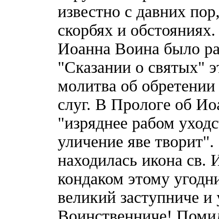
известно с давних пор
скорбях и обстояниях.
Иоанна Воина было ра
"Сказании о святых" э
молитва об обретении
слуг. В Прологе об Ио
"изряднее рабом уходс
уличение яве творит"
находилась икона св. 
кондаком этому угодн
великий заступниче и
Воинственниче! Помилу