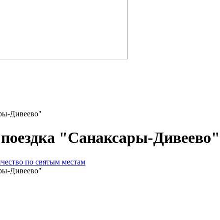
анна воина.
ИК-2
ры-Дивеево"
поездка "Санаксары-Дивеево"
чество по святым местам
ры-Дивеево"